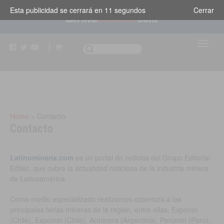
Esta publicidad se cerrará en
11
segundos
Cerrar
Home
»
Contacto
Contacto
Latinomineria.com
es un portal de noticias del Grupo Editorial
Editec, que cubre la actualidad noticiosa de la industria minera
de Latinoamérica.
Como medio especializado realizamos cobertura a las
principales ferias mineras de la región, entre ellas, Exponor
(Chile), Expomin (Chile), Arminera (Argentina), Perumin (Perú),