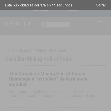
Esta publicidad se cerrará en
11
segundos
Cerrar
Home
»
Canadian Mining Hall of Fame
Canadian Mining Hall of Fame
The Canadian Mining Hall of Fame:
Homenaje a “estrellas” de la minería
mundial
En su vigesimoséptima ceremonia anual, la entidad
incorporó a cuatro nuevos miembros a este selecto grupo.
CANADÁ
|
6 MAR, 2015