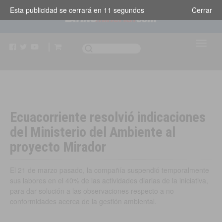
Esta publicidad se cerrará en
10
segundos
Cerrar
Ecuacorriente resolvió indicaciones
del Ministerio del Ambiente al
proyecto Mirador
El 21 de marzo pasado, la compañía suspendió temporalmente
sus labores en el 40% de las actividades diarias de la iniciativa,
para dar solución a las observaciones respecto a no
conformidades acerca de la gestión ambiental.
Ecuador
,
Negocios e Industria