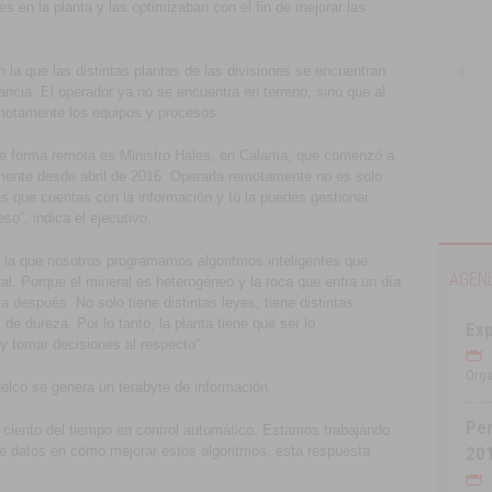
s en la planta y las optimizaban con el fin de mejorar las
 la que las distintas plantas de las divisiones se encuentran
cia. El operador ya no se encuentra en terreno, sino que al
motamente los equipos y procesos.
de forma remota es Ministro Hales, en Calama, que comenzó a
ente desde abril de 2016. Operarla remotamente no es solo
 es que cuentas con la información y tú la puedes gestionar.
Compendio de la Minería Chilena 2016
so”, indica el ejecutivo.
la que nosotros programamos algoritmos inteligentes que
AGEN
ral. Porque el mineral es heterogéneo y la roca que entra un día
a después. No solo tiene distintas leyes, tiene distintas
 de dureza. Por lo tanto, la planta tiene que ser lo
Ex
 y tomar decisiones al respecto”.
Orga
elco se genera un terabyte de información.
Per
r ciento del tiempo en control automático. Estamos trabajando
de datos en cómo mejorar estos algoritmos, esta respuesta
20