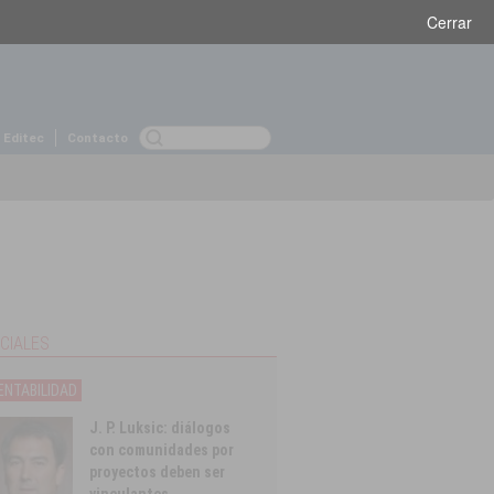
Viernes 31 de agosto, 2018
Cerrar
 Editec
Contacto
CIALES
NTABILIDAD
J. P. Luksic: diálogos
con comunidades por
proyectos deben ser