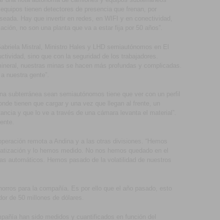
quipos tienen detectores de presencia que frenan, por
seada. Hay que invertir en redes, en WIFI y en conectividad,
ción, no son una planta que va a estar fija por 50 años”.
briela Mistral, Ministro Hales y LHD semiautónomos en El
uctividad, sino que con la seguridad de los trabajadores.
mineral, nuestras minas se hacen más profundas y complicadas.
a nuestra gente”.
ina subterránea sean semiautónomos tiene que ver con un perfil
e tienen que cargar y una vez que llegan al frente, un
ancia y que lo ve a través de una cámara levanta el material”.
ente.
operación remota a Andina y a las otras divisiones. “Hemos
matización y lo hemos medido. No nos hemos quedado en el
mas automáticos. Hemos pasado de la volatilidad de nuestros
orros para la compañía. Es por ello que el año pasado, esto
dor de 50 millones de dólares.
ompañía han sido medidos y cuantificados en función del