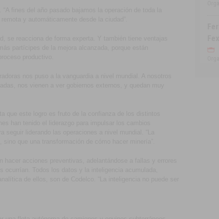
Orga
 “A fines del año pasado bajamos la operación de toda la
 remota y automáticamente desde la ciudad”.
Fer
Fex
d, se reacciona de forma experta. Y también tiene ventajas
 más partícipes de la mejora alcanzada, porque están
proceso productivo.
Orga
radoras nos puso a la vanguardia a nivel mundial. A nosotros
vadas, nos vienen a ver gobiernos externos, y quedan muy
 que este logro es fruto de la confianza de los distintos
nes han tenido el liderazgo para impulsar los cambios
a seguir liderando las operaciones a nivel mundial. “La
o, sino que una transformación de cómo hacer minería”.
n hacer acciones preventivas, adelantándose a fallas y errores
 ocurrían. Todos los datos y la inteligencia acumulada,
alítica de ellos, son de Codelco. “La inteligencia no puede ser
lar una flota autónoma de camiones y equipos subterráneos