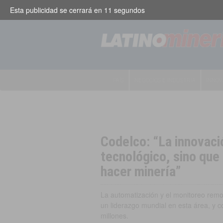
Esta publicidad se cerrará en
10
segundos
PAÍS
NEGOCIOS E INDUSTRIA
INNOV
Codelco: “La innovaci
tecnológico, sino que
hacer minería”
La automatización y el monitoreo remot
un liderazgo mundial en esta área, y
millones.