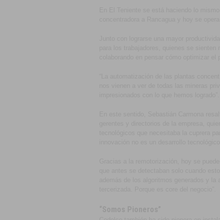
En El Teniente se está haciendo lo mismo.
concentradora a Rancagua y hoy se opera
Junto con lograrse una mayor productivida
para los trabajadores, quienes se sienten
colaborando en pensar cómo optimizar el 
“La automatización de las plantas concent
nos vienen a ver de todas las mineras pri
impresionados con lo que hemos logrado”.
En este sentido, Sebastián Carmona resalta
gerentes y directorios de la empresa, quie
tecnológicos que necesitaba la cuprera par
innovación no es un desarrollo tecnológic
Gracias a la remotorización, hoy se puede
que antes se detectaban solo cuando estos
además de los algoritmos generados y la an
tercerizada. Porque es core del negocio”.
“Somos Pioneros”
Codelco también ha sido pionera en insta