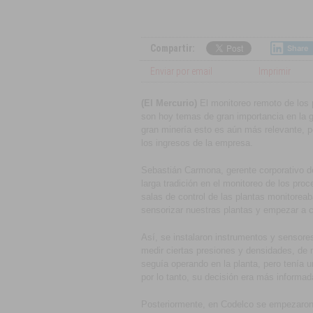
I+D
,
Innovación
,
Latinoamérica
Compartir:
Share
Enviar por email
Imprimir
(El Mercurio)
El monitoreo remoto de los p
son hoy temas de gran importancia en la ge
gran minería esto es aún más relevante, p
los ingresos de la empresa.
Sebastián Carmona, gerente corporativo d
larga tradición en el monitoreo de los pro
salas de control de las plantas monitorea
sensorizar nuestras plantas y empezar a c
Así, se instalaron instrumentos y sensores
medir ciertas presiones y densidades, de 
seguía operando en la planta, pero tenía u
por lo tanto, su decisión era más informad
Posteriormente, en Codelco se empezaron 