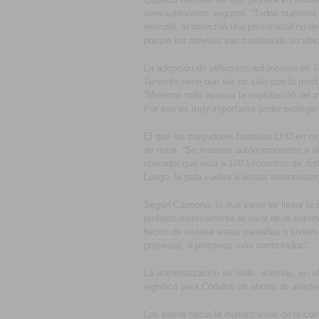
semiautónomos seguros. “Todos nuestros e
ejemplo, si detectan una proximidad no de
porque los móviles van cambiando su ubica
La adopción de vehículos autónomos en Ga
Teniente tiene que ver no solo con la prod
“Mientras más avanza la explotación del 
Por eso es muy importante poder proteger 
El que los cargadores frontales LHD en m
de mina. “Se mueven autónomamente a dond
operador que está a 100 kilómetros de dist
Luego, la pala vuelve a actuar autónomam
Según Carmona, lo que viene es llevar la 
probado exitosamente el valor de la auto
hecho de instalar estas pantallas o siste
procesos, a procesos más controlados”.
La automatización se mide, además, en ah
significó para Codelco un ahorro de alrede
Los pasos hacia la digitalización de la c