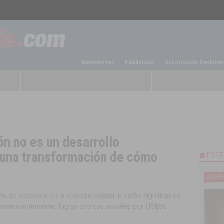
Newsletter
Publicidad
Suscripción Revistas
ACIÓN
PROVEEDORES
ENTREVISTAS
LABORAL
CONTENIDO AUSPICIADO
ón no es un desarrollo
 una transformación de cómo
ESPE
SUSTE
o de procesos en la cuprera estatal le están significando
 consecuentemente, lograr ahorros anuales por US$50