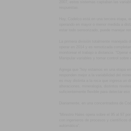
2007, estos sistemas captaban las variable
respuestas.
Hoy, Codelco está en una tercera etapa, en
operando en mayor o menor medida a distan
estar todo sensorizado, puede manejar re
La primera división totalmente manejada 
operar en 2014 y es remotizada completam
monitorear el trabajo a distancia. “Operar
Manipular variables y tomar control sobre e
Agrega que “hoy estamos en una etapa en 
responden mejor a la variabilidad del mine
es muy distinta a la roca que ingresa un dí
alteraciones, mineralogía, distintos niveles
suficientemente flexible para detectar eso
Diariamente, en una concentradora de Cod
“Ministro Hales opera sobre el 95 al 97 po
con ingenieros de procesos y científicos 
automática”.