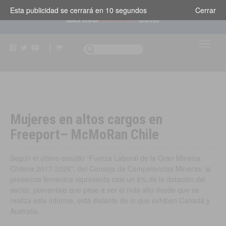
Esta publicidad se cerrará en
10
segundos
Cerrar
Mujeres en altos cargos en
Freeport– McMoRan Chile
Según el último estudio “Fuerza Laboral de la Gran Minería
Chilena 2017-2026”, del Consejo de Competencias Mineras, la
presencia femenina representa casi un 8% de la dotación del
sector, porcentaje que pese a ser el más alto desde que se
realiza este informe, está distante de lo que exhiben Canadá y
Australia.
Chile
,
Negocios e Industria