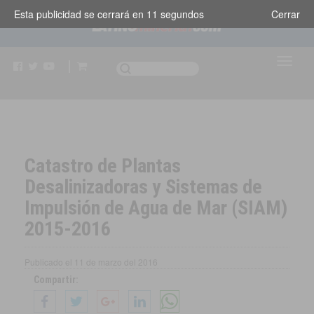
Esta publicidad se cerrará en
11
segundos
Cerrar
Catastro de Plantas
Desalinizadoras y Sistemas de
Impulsión de Agua de Mar (SIAM)
2015-2016
Publicado el
11 de marzo del 2016
Compartir: