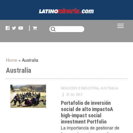
Home
»
Australia
Australia
,
NEGOCIOS E INDUSTRIA
AUSTRALIA
31 Jul, 2013
Portafolio de inversión
social de alto impacto
A
high-impact social
investment Portfolio
La importancia de gestionar de