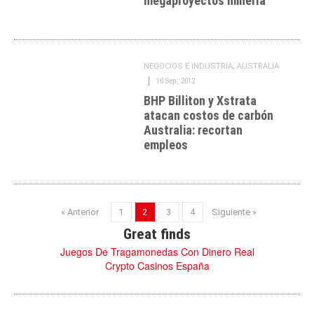
megaproyectos minería
,
NEGOCIOS E INDUSTRIA
AUSTRALIA
10 Sep, 2012
BHP Billiton y Xstrata
atacan costos de carbón
Australia: recortan
empleos
« Anterior
1
2
3
4
Siguiente »
Great finds
Juegos De Tragamonedas Con Dinero Real
Crypto Casinos España