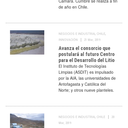
Cámara. Cumbre se realiza a fin
de año en Chile.
,
,
NEGOCIOS E INDUSTRIA
CHILE
INNOVACIÓN
21 Mar, 2019
Avanza el consorcio que
postulará al futuro Centro
para el Desarrollo del Litio
El Instituto de Tecnologías
Limpias (ASDIT) es impulsado
por la AIA, las universidades de
Antofagasta y Católica del
Norte; y otros nueve planteles.
,
NEGOCIOS E INDUSTRIA
CHILE
20
Mar, 2019