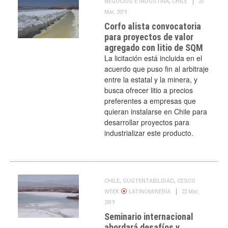
,
NEGOCIOS E INDUSTRIA
CHILE
25
Mar, 2019
Corfo alista convocatoria
para proyectos de valor
agregado con litio de SQM
La licitación está incluida en el
acuerdo que puso fin al arbitraje
entre la estatal y la minera, y
busca ofrecer litio a precios
preferentes a empresas que
quieran instalarse en Chile para
desarrollar proyectos para
industrializar este producto.
,
,
CHILE
SUSTENTABILIDAD
CESCO
WEEK
LATINOMINERÍA
22 Mar,
2019
Seminario internacional
abordará desafíos y