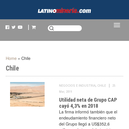
Home
»
Chile
Chile
,
NEGOCIOS E INDUSTRIA
CHILE
25
Mar, 2019
Utilidad neta de Grupo CAP
cayó 4,3% en 2018
La firma informó también que el
endeudamiento financiero neto
del Grupo llegó a US$352,6