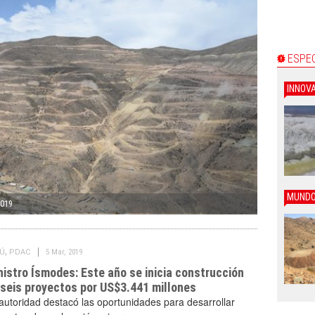
ESPE
INNOV
MUND
2019
,
Ú
PDAC
5 Mar, 2019
nistro Ísmodes: Este año se inicia construcción
 seis proyectos por US$3.441 millones
autoridad destacó las oportunidades para desarrollar