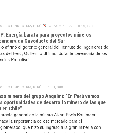
,
OCIOS E INDUSTRIA
PERÚ
LATINOMINERÍA
8 Nov, 2018
MP: Energía barata para proyectos mineros
penderá de Gasoducto del Sur
 lo afirmó el gerente general del Instituto de Ingenieros de
as del Perú, Guillermo Shinno, durante ceremonia de los
emios Proactivo’.
,
OCIOS E INDUSTRIA
PERÚ
1 Oct, 2018
azo minero del grupo Angelini: “En Perú vemos
s oportunidades de desarrollo minero de las que
y en Chile”
gerente general de la minera Alxar, Erwin Kaufmann,
taca la importancia de ese mercado para el
glomerado, que hizo su ingreso a la gran minería con