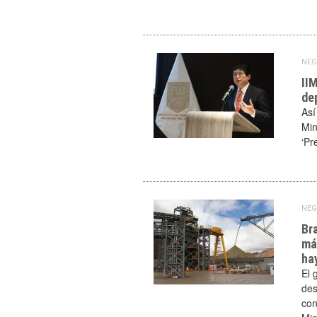
NEG
II
de
Así
Min
‘Pr
NEG
Br
má
ha
El 
des
con