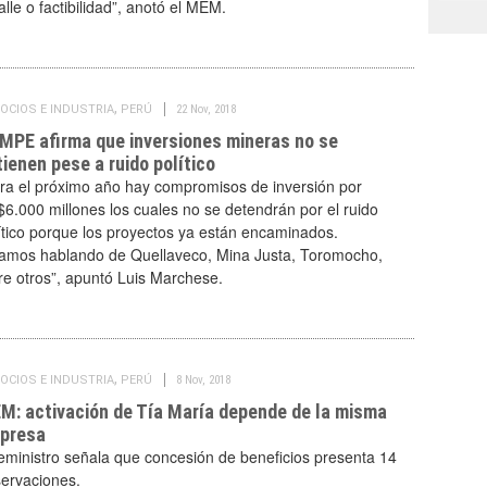
alle o factibilidad”, anotó el MEM.
,
OCIOS E INDUSTRIA
PERÚ
22 Nov, 2018
MPE afirma que inversiones mineras no se
ienen pese a ruido político
ra el próximo año hay compromisos de inversión por
6.000 millones los cuales no se detendrán por el ruido
ítico porque los proyectos ya están encaminados.
amos hablando de Quellaveco, Mina Justa, Toromocho,
re otros”, apuntó Luis Marchese.
,
OCIOS E INDUSTRIA
PERÚ
8 Nov, 2018
M: activación de Tía María depende de la misma
presa
eministro señala que concesión de beneficios presenta 14
ervaciones.