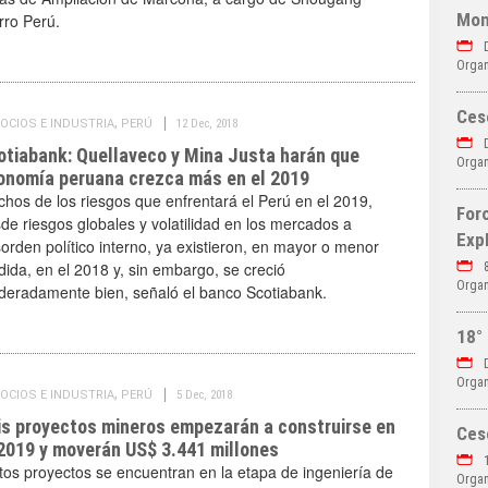
Mon
rro Perú.
D
Organ
Ces
,
OCIOS E INDUSTRIA
PERÚ
12 Dec, 2018
D
otiabank: Quellaveco y Mina Justa harán que
Organ
onomía peruana crezca más en el 2019
hos de los riesgos que enfrentará el Perú en el 2019,
Foro
de riesgos globales y volatilidad en los mercados a
Exp
orden político interno, ya existieron, en mayor o menor
ida, en el 2018 y, sin embargo, se creció
8
Organ
eradamente bien, señaló el banco Scotiabank.
18°
D
Organ
,
OCIOS E INDUSTRIA
PERÚ
5 Dec, 2018
is proyectos mineros empezarán a construirse en
Ces
 2019 y moverán US$ 3.441 millones
1
tos proyectos se encuentran en la etapa de ingeniería de
Organ