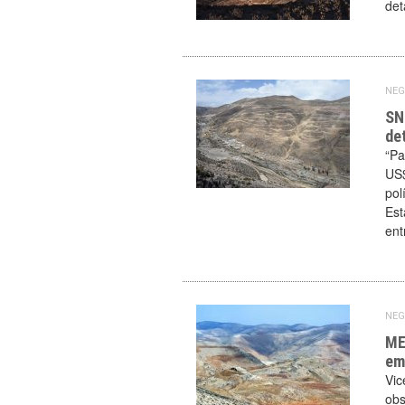
det
NEG
SN
det
“Pa
US$
pol
Est
ent
NEG
ME
em
Vic
obs