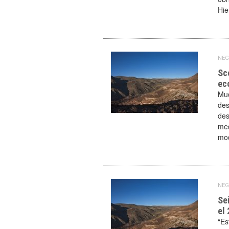
Hie
NEG
Sc
ec
Muc
des
des
med
mod
NEG
Se
el
“Es