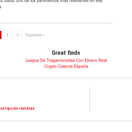
a Justa, uno de los yacimientos más relevantes en ese
s
2
3
Siguiente »
Great finds
Juegos De Tragamonedas Con Dinero Real
Crypto Casinos España
scripción revistas