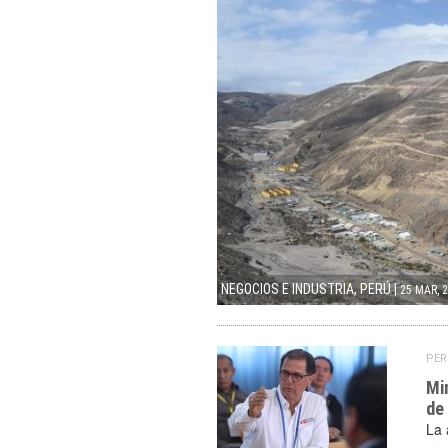
NEGOCIOS E INDUSTRIA
,
PERÚ
|
25 MAR, 
PER
Mi
de
La 