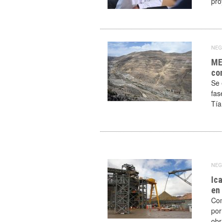
pro
NEG
ME
co
Se 
fas
Tía
NEG
Ica
en
Com
por
obr