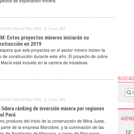
yectos de exploración minera.
,
OCIOS E INDUSTRIA
PERÚ
16 Jan, 2019
M: Estos proyectos mineros iniciarán su
nstrucción en 2019
espera que seis proyectos en el sector minero inicien la
e de construcción durante este año. El proyecto de cobre
 María está incluido en la cartera de iniciativas.
BUSCAD
,
OCIOS E INDUSTRIA
PERÚ
10 Jan, 2019
 lidera ránking de inversión minera por regiones
 el Perú
AGEND
o producto del inicio de la construcción de Mina Justa,
 parte de la empresa Marcobre, y la culminación de las
12°
as de Ampliación de Marcona, a cargo de Shougang