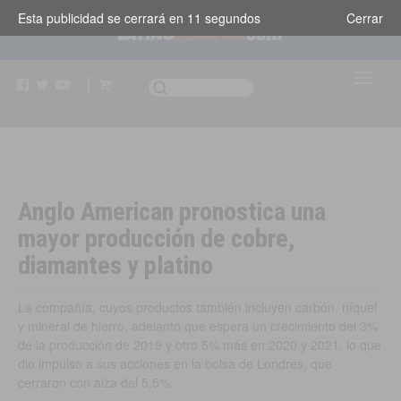
Esta publicidad se cerrará en
10
segundos
Cerrar
Anglo American pronostica una
mayor producción de cobre,
diamantes y platino
La compañía, cuyos productos también incluyen carbón, níquel
y mineral de hierro, adelantó que espera un crecimiento del 3%
de la producción de 2019 y otro 5% más en 2020 y 2021, lo que
dio impulso a sus acciones en la bolsa de Londres, que
cerraron con alza del 5,5%.