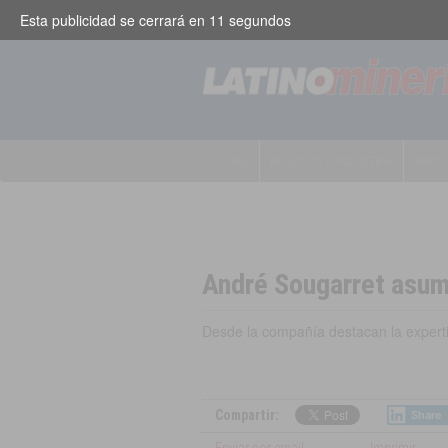
Esta publicidad se cerrará en
11
segundos
PAÍS
NEGOCIOS E INDUSTRIA
INNOV
André Sougarret asum
Desde la compañía destacan la expertis
Designaciones
,
México
Compartir:
Share