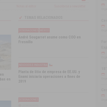
Notas al editor
Suscribirse a newsletter
Orga
TEMAS RELACIONADOS
Ce
DESIGNACIONES
MÉXICO
Orga
André Sougarret asume como COO en
For
Fresnillo
Exp
Orga
NEGOCIOS E INDUSTRIA
18°
Planta de litio de empresa de EE.UU. y
 en
Enami iniciaría operaciones a fines de
mbas en
Orga
2019
Ces
DESIGNACIONES
Orga
LATINOMINERÍA