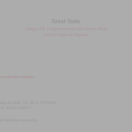
Great finds
Juegos De Tragamonedas Con Dinero Real
Crypto Casinos España
scripción revistas
tiago de Chile
. Tel:
(56-2) 27574200
Tel:
(56-65) 2348911
os derechos reservados.