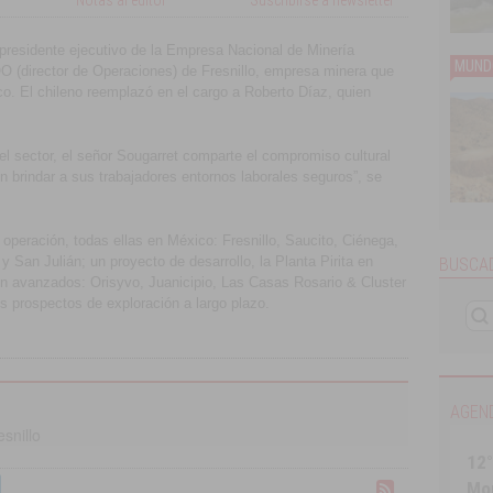
Notas al editor
Suscribirse a newsletter
presidente ejecutivo de la Empresa Nacional de Minería
MUND
 (director de Operaciones) de Fresnillo, empresa minera que
o. El chileno reemplazó en el cargo a Roberto Díaz, quien
l sector, el señor Sougarret comparte el compromiso cultural
n brindar a sus trabajadores entornos laborales seguros”, se
 operación, todas ellas en México: Fresnillo, Saucito, Ciénega,
San Julián; un proyecto de desarrollo, la Planta Pirita en
BUSCAD
ión avanzados: Orisyvo, Juanicipio, Las Casas Rosario & Cluster
s prospectos de exploración a largo plazo.
AGEN
esnillo
12°
Mo