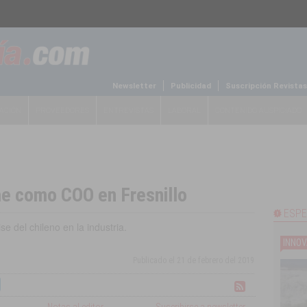
Newsletter
Publicidad
Suscripción Revistas
ACIÓN
PROVEEDORES
ENTREVISTAS
LABORAL
CONTENIDO AUSPICIADO
e como COO en Fresnillo
ESPE
e del chileno en la industria.
INNOV
Publicado el
21 de febrero del 2019