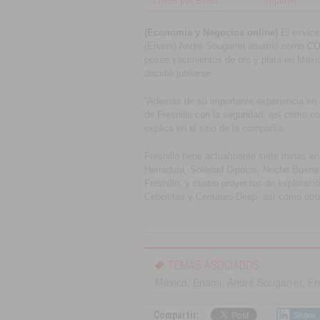
Enviar por email
Imprimir
(Economía y Negocios online)
El exvice
(Enami) André Sougarret asumió como COO
posee yacimientos de oro y plata en Méxic
decidió jubilarse.
“Además de su importante experiencia en e
de Fresnillo con la seguridad, así como co
explica en el sitio de la compañía.
Fresnillo tiene actualmente siete minas en
Herradura, Soledad Dipolos, Noche Buena y 
Fresnillo, y cuatro proyectos de explorac
Cebollitas y Centauro Deep, así como otro
TEMAS ASOCIADOS
México
,
Enami
,
André Sougarret
,
Fr
Compartir:
Share