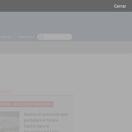
Viernes 29 de marzo, 2019
Cerrar
 Editec
Contacto
CIALES
ACIÓN
,
NEGOCIOS E INDUSTRIA
Avanza el consorcio que
postulará al futuro
Centro para el