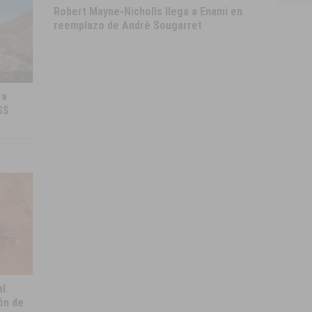
Robert Mayne-Nicholls llega a Enami en
reemplazo de André Sougarret
 a
S$
al
ón de