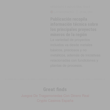
,
NEGOCIOS E INDUSTRIA
CHILE
LATINOMINERÍA
28 feb, 2018
Publicación recopila
información técnica sobre
los principales proyectos
mineros de la región
La variedad de proyectos
incluidos va desde metales
básicos, preciosos y no
metálicos, además de iniciativas
relacionadas con fundiciones y
plantas de procesos.
Great finds
Juegos De Tragamonedas Con Dinero Real
Crypto Casinos España