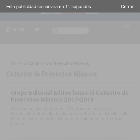
Esta publicidad se cerrará en
11
segundos
Cerrar
Home
»
Catastro de Proyectos Mineros
Catastro de Proyectos Mineros
Grupo Editorial Editec lanza el Catastro de
Proyectos Mineros 2017-2018
Publicación incluye más de 150 proyectos mineros
Greenfield y Brownfield ubicados en Argentina, Brasil, Chile
Perú, México, Ecuador, Panamá y Colombia, entre otros
países.
CHILE
,
NEGOCIOS E INDUSTRIA
|
14 MAR, 2018