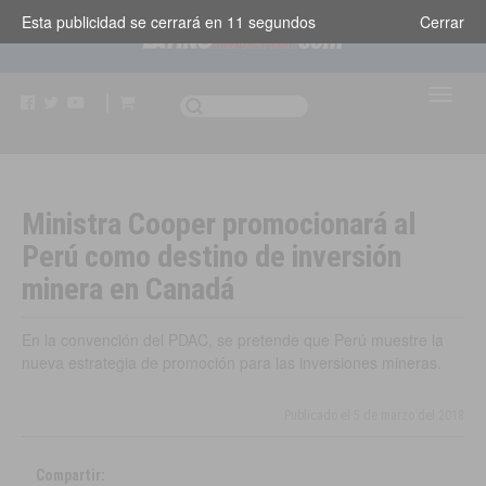
Esta publicidad se cerrará en
11
segundos
Cerrar
Ministra Cooper promocionará al
Perú como destino de inversión
minera en Canadá
En la convención del PDAC, se pretende que Perú muestre la
nueva estrategia de promoción para las inversiones mineras.
Negocios e Industria
,
Perú
Publicado el
5 de marzo del 2018
Compartir: