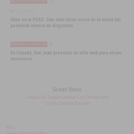
NEGOCIOS E INDUSTRIA
LATINOMINERÍA
Uñac en la PDAC: San Juan tiene cerca de la mitad del
potencial minero de Argentina
NEGOCIOS E INDUSTRIA
En Canadá, San Juan presentó un sitio web para atraer
inversores
Great finds
Juegos De Tragamonedas Con Dinero Real
Crypto Casinos España
RSS
Grupo Editorial Editec