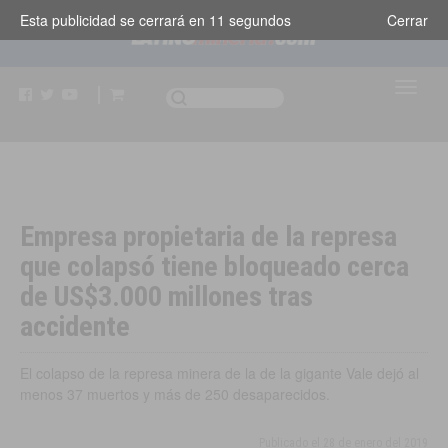
Esta publicidad se cerrará en
10
segundos
Cerrar
Empresa propietaria de la represa
que colapsó tiene bloqueado cerca
de US$3.000 millones tras
accidente
El colapso de la represa minera de la de la gigante Vale dejó al
menos 37 muertos y más de 250 desaparecidos.
Brasil
,
Negocios e Industria
Publicado el
28 de enero del 2019