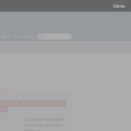
Martes 12 de febrero, 2019
Cerrar
 Editec
Contacto
CIALES
INNOVACIÓN
,
MEDIO AMBIENTE
,
MUNDO
,
DAD
Los océanos cambiarán
de color por el cambio