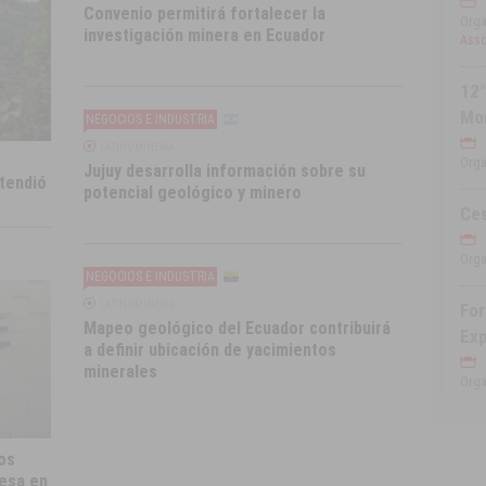
Convenio permitirá fortalecer la
Orga
investigación minera en Ecuador
Asso
12°
Mo
NEGOCIOS E INDUSTRIA
LATINOMINERÍA
Orga
Jujuy desarrolla información sobre su
tendió
potencial geológico y minero
Ce
Orga
NEGOCIOS E INDUSTRIA
LATINOMINERÍA
For
Mapeo geológico del Ecuador contribuirá
Exp
a definir ubicación de yacimientos
minerales
Orga
os
resa en