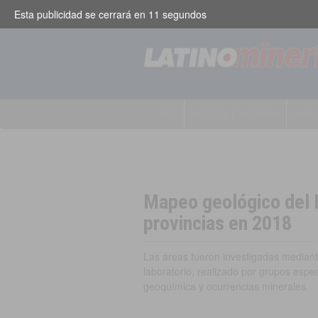
Esta publicidad se cerrará en
10
segundos
PAÍS
NEGOCIOS E INDUSTRIA
INNOV
Mapeo geológico del 
provincias en 2018
Las áreas fueron investigadas mediant
laboratorio, realizado por grupos espec
geoquímica y ocurrencias minerales.
Ecuador
,
Innovación