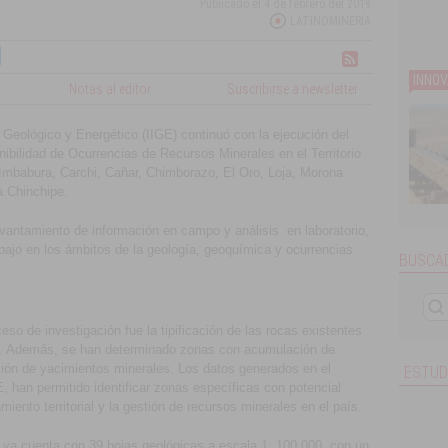
Publicado el
4 de febrero del 2019
LATINOMINERÍA
INNOV
Notas al editor
Suscribirse a newsletter
n Geológico y Energético (IIGE) continuó con la ejecución del
ibilidad de Ocurrencias de Recursos Minerales en el Territorio
 Imbabura, Carchi, Cañar, Chimborazo, El Oro, Loja, Morona
 Chinchipe.
vantamiento de información en campo y análisis en laboratorio,
abajo en los ámbitos de la geología, geoquímica y ocurrencias
BUSCAD
eso de investigación fue la tipificación de las rocas existentes
as. Además, se han determinado zonas con acumulación de
ión de yacimientos minerales. Los datos generados en el
ESTUD
E, han permitido identificar zonas específicas con potencial
iento territorial y la gestión de recursos minerales en el país.
 ya cuenta con 39 hojas geológicas a escala 1: 100.000, con un