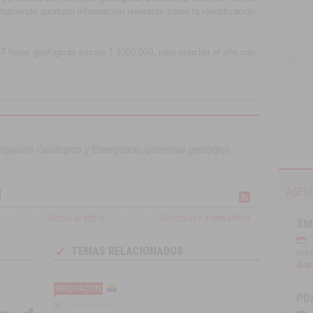
 habiendo aportado información relevante sobre la identificación
47 hojas geológicas escala 1:1000.000, para concluir el año con
stigación Geológico y Energético
,
potencial geológico
Compendio de la Minería Chilena 2016
AGEN
Notas al editor
Suscribirse a newsletter
SM
TEMAS RELACIONADOS
Orga
&Expl
INNOVACIÓN
PD
LATINOMINERÍA