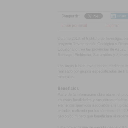
Compartir:
Share
Enviar por email
Imprimir
Durante 2018, el Instituto de Investigació
proyecto “Investigación Geológica y Dispon
Ecuatoriano”, en las provincias de Azuay,
Santiago, Pichincha, Sucumbíos y Zamora
Las áreas fueron investigadas mediante le
realizado por grupos especializados de tr
minerales.
Beneficios
Parte de la información obtenida en el proc
en estas localidades y sus característic
elementos químicos asociados a la ubicac
estudio, realizado por los técnicos del IIG
geológico minero que beneficiará al ordenam
Este proyecto que se ejecuta desde 2014,