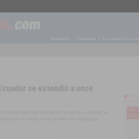
Newsletter
Publicidad
Suscripción Revistas
ACIÓN
PROVEEDORES
ENTREVISTAS
LABORAL
CONTENIDO AUSPICIADO
Ecuador se extendió a once
ESPE
I+D
,
e levantamiento de información en campo y análisis en
SOCIE
ializados de trabajo en los ámbitos de la geología,