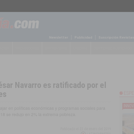
Newsletter
Publicidad
Suscripción Revistas
ACIÓN
PROVEEDORES
ENTREVISTAS
LABORAL
CONTENIDO AUSPICIADO
sar Navarro es ratificado por el
es
ESPE
INNOV
abajar en políticas económicas y programas sociales para
018 se redujo en 2% la extrema pobreza.
Publicado el
23 de enero del 2019