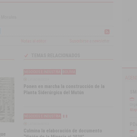
 Morales
Notas al editor
Suscribirse a newsletter
TEMAS RELACIONADOS
Compendio de la Minería Chilena 2016
NEGOCIOS E INDUSTRIA
BOLIVIA
AGEN
LATINOMINERÍA
Ponen en marcha la construcción de la
SM
Planta Siderúrgica del Mutún
Orga
&Expl
NEGOCIOS E INDUSTRIA
PD
LATINOMINERÍA
Culmina la elaboración de documento
que
“Visión de la Minería al 2030”