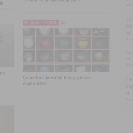
Orga
le
Asso
12°
NEGOCIOS E INDUSTRIA
Mo
Orga
Ce
Orga
que
Consulta minera en Azuay genera
For
expectativa
Exp
Orga