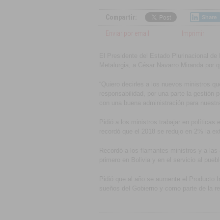
Compartir:
Share
Enviar por email
Imprimir
El Presidente del Estado Plurinacional de B
Metalurgia, a César Navarro Miranda por q
“Quiero decirles a los nuevos ministros q
responsabilidad, por una parte la gestión 
con una buena administración para nuestra
Pidió a los ministros trabajar en política
recordó que el 2018 se redujo en 2% la e
Recordó a los flamantes ministros y a las 
primero en Bolivia y en el servicio al puebl
Pidió que al año se aumente el Producto 
sueños del Gobierno y como parte de la re