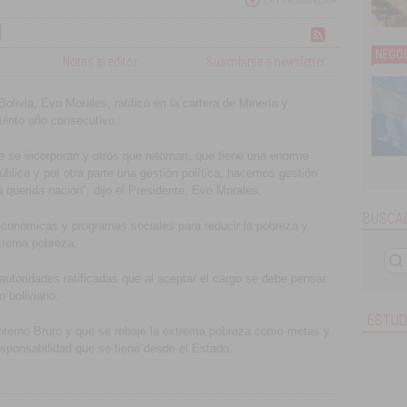
LATINOMINERÍA
NEGOC
Notas al editor
Suscribirse a newsletter
olivia, Evo Morales, ratificó en la cartera de Minería y
uinto año consecutivo.
ue se incorporan y otros que retornan, que tiene una enorme
pública y por otra parte una gestión política, hacemos gestión
 querida nación”, dijo el Presidente, Evo Morales.
BUSCAD
s económicas y programas sociales para reducir la pobreza y
xtrema pobreza.
autoridades ratificadas que al aceptar el cargo se debe pensar
o boliviano.
ESTUD
Interno Bruto y que se rebaje la extrema pobreza como metas y
sponsabilidad que se tiene desde el Estado.