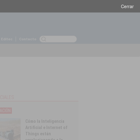
Viernes 1 de febrero, 2019
Cerrar
 Editec
Contacto
CIALES
ACIÓN
Cómo la Inteligencia
Artificial e Internet of
Things están