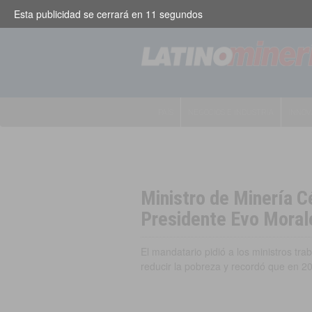
Esta publicidad se cerrará en
10
segundos
PAÍS
NEGOCIOS E INDUSTRIA
INNOV
Ministro de Minería Cé
Presidente Evo Moral
El mandatario pidió a los ministros tr
reducir la pobreza y recordó que en 2
Bolivia
,
Negocios e Industria